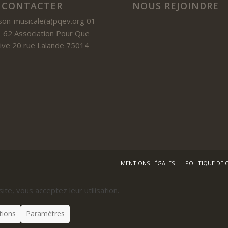
 CONTACTER
NOUS REJOINDRE
son-musicale(a)pqev.org 01
 62 Association Pour Que
 Vive 20 rue Lalande 75014
MENTIONS LÉGALES
POLITIQUE DE 
site, vous acceptez leur utilisation.
tions
Paramètres