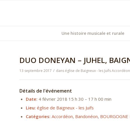
Une histoire musicale et rurale
DUO DONEYAN – JUHEL, BAIGNE
/
13 septembre 2017
dans
église de Baigneux - les Juifs
Accordéon
Détails de l'événement
Date:
4 février 2018 15 h 30
–
17 h 00 min
Lieu:
église de Baigneux - les Juifs
Catégories:
Accordéon
,
Bandonéon
,
BOURGOGNE 