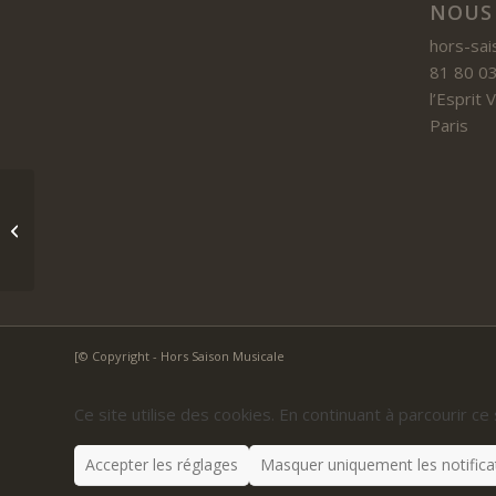
NOUS
hors-sai
81 80 03
l’Esprit
Paris
Quatuor Hanson, Saint-Amant –
Tallende
[© Copyright - Hors Saison Musicale
Ce site utilise des cookies. En continuant à parcourir ce 
Accepter les réglages
Masquer uniquement les notifica