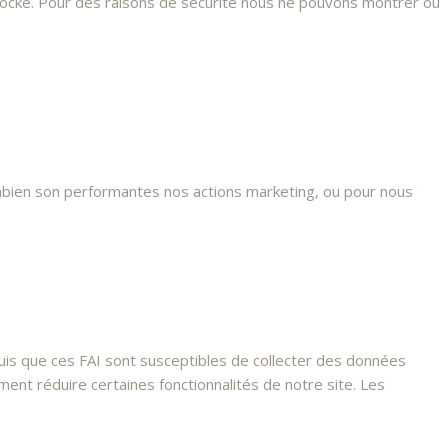
stocké. Pour des raisons de sécurité nous ne pouvons montrer ou
mbien son performantes nos actions marketing, ou pour nous
s que ces FAI sont susceptibles de collecter des données
nt réduire certaines fonctionnalités de notre site. Les