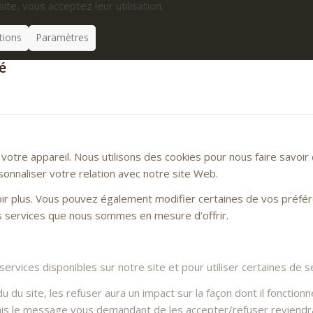
site, vous acceptez leur utilisation.
tions
Paramètres
é
otre appareil. Nous utilisons des cookies pour nous faire savoi
sonnaliser votre relation avec notre site Web.
voir plus. Vous pouvez également modifier certaines de vos préfé
es services que nous sommes en mesure d’offrir.
rvices disponibles sur notre site et pour utiliser certaines de se
du site, les refuser aura un impact sur la façon dont il fonctionn
Mais le message vous demandant de les accepter/refuser reviendra 