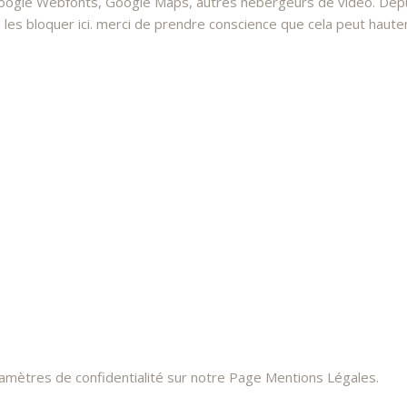
oogle Webfonts, Google Maps, autres hébergeurs de vidéo. Depui
 bloquer ici. merci de prendre conscience que cela peut hauteme
ramètres de confidentialité sur notre Page Mentions Légales.