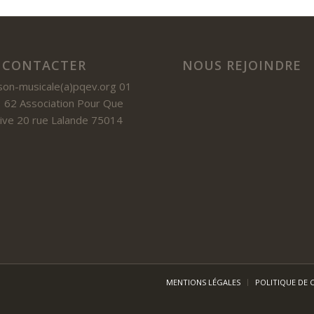
 CONTACTER
NOUS REJOINDRE
son-musicale(a)pqev.org 01
 62 Association Pour Que
 Vive 20 rue Lalande 75014
MENTIONS LÉGALES
POLITIQUE DE 