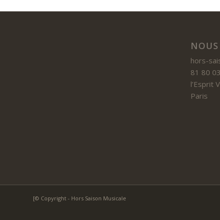
NOUS
hors-sai
81 80 03
l’Esprit
Paris
[© Copyright - Hors Saison Musicale