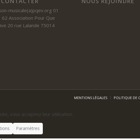
 CONTACTER
NOUS REJOINDRE
son-musicale(a)pqev.org 01
 62 Association Pour Que
 Vive 20 rue Lalande 75014
MENTIONS LÉGALES
POLITIQUE DE 
site, vous acceptez leur utilisation.
tions
Paramètres