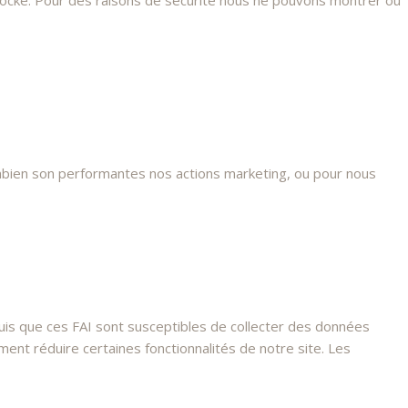
stocké. Pour des raisons de sécurité nous ne pouvons montrer ou
mbien son performantes nos actions marketing, ou pour nous
s que ces FAI sont susceptibles de collecter des données
nt réduire certaines fonctionnalités de notre site. Les