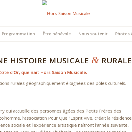
Programmation
Être bénévole
Nous soutenir
Photos 
&
NE HISTOIRE MUSICALE
RURALE
 Côte d’Or, que naît Hors Saison Musicale.
ations rurales géographiquement éloignées des pôles culturels.
ry qui accueille des personnes âgées des Petits Frères des
olhomme, l’association Pour Que l’Esprit Vive, créait la résidence
ence sociale et l’expérience artistique naîtront l’année suivante,
rt, Nicolas Bacri et Hélène Thiébault, Les Rencontres Musicales