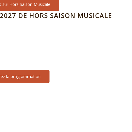
s sur Hors Saison Musicale
2027 DE HORS SAISON MUSICALE
0
0
0
HEURES
MINUTES
SECONDES
ez la programmation