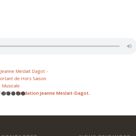
le de la
Fondation Jeanne Meslait-Dagot.
1
2
3
4
5
6