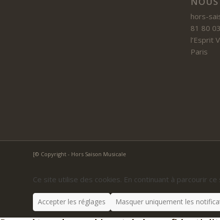
NOUS
hors-sai
81 80 03
l’Esprit
Paris
[© Copyright - Hors Saison Musicale
Ce site utilise des cookies. En continuant à parcourir ce 
Accepter les réglages
Masquer uniquement les notifica