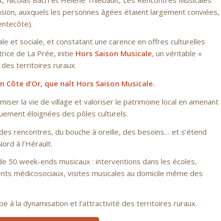
cension, auxquels les personnes âgées étaient largement conviées,
entecôte).
le et sociale, et constatant une carence en offres culturelles
rice de La Prée, initie
Hors Saison Musicale
, un véritable «
 des territoires ruraux.
en Côte d’Or, que naît Hors Saison Musicale.
miser la vie de village et valoriser le patrimoine local en amenant
uement éloignées des pôles culturels.
des rencontres, du bouche à oreille, des besoins… et s’étend
ord à l’Hérault.
de 50 week-ends musicaux : interventions dans les écoles,
ments médicosociaux, visites musicales au domicile même des
 à la dynamisation et l’attractivité des territoires ruraux.