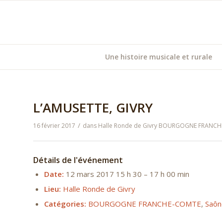
Une histoire musicale et rurale
L’AMUSETTE, GIVRY
/
16 février 2017
dans
Halle Ronde de Givry
BOURGOGNE FRANCH
Détails de l'événement
Date:
12 mars 2017 15 h 30
–
17 h 00 min
Lieu:
Halle Ronde de Givry
Catégories:
BOURGOGNE FRANCHE-COMTE
,
Saôn