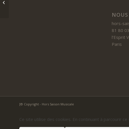
Baigneux-les-Juifs
NOUS
hors-sai
81 80 03
l’Esprit
Paris
[© Copyright - Hors Saison Musicale
Ce site utilise des cookies. En continuant à parcourir ce 