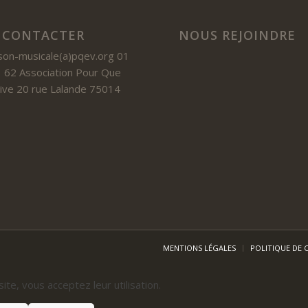
 CONTACTER
NOUS REJOINDRE
son-musicale(a)pqev.org 01
 62 Association Pour Que
 Vive 20 rue Lalande 75014
MENTIONS LÉGALES
POLITIQUE DE 
site, vous acceptez leur utilisation.