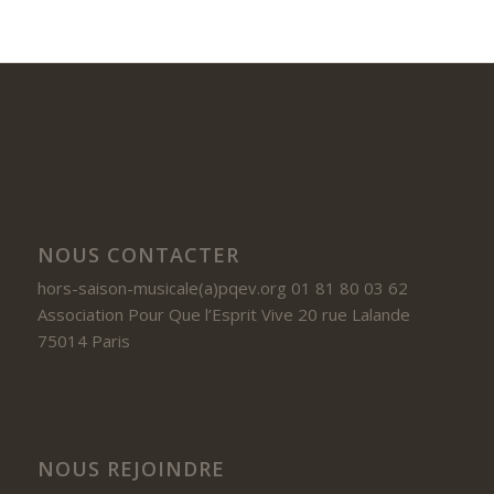
NOUS CONTACTER
hors-saison-musicale(a)pqev.org 01 81 80 03 62
Association Pour Que l’Esprit Vive 20 rue Lalande
75014 Paris
NOUS REJOINDRE