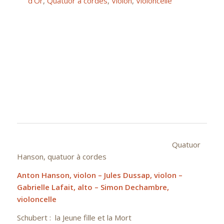
d'Or
,
Quatuor à cordes
,
Violon
,
Violoncelle
Quatuor
Hanson, quatuor à cordes
Anton Hanson, violon – Jules Dussap, violon –
Gabrielle Lafait, alto – Simon Dechambre,
violoncelle
Schubert : la Jeune fille et la Mort