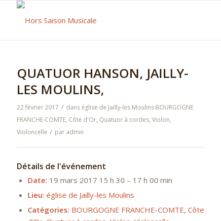
QUATUOR HANSON, JAILLY-
LES MOULINS,
/
22 février 2017
dans
église de Jailly-les Moulins
BOURGOGNE
FRANCHE-COMTE
,
Côte d'Or
,
Quatuor à cordes
,
Violon
,
/
Violoncelle
par
admin
Détails de l'événement
Date:
19 mars 2017 15 h 30
–
17 h 00 min
Lieu:
église de Jailly-les Moulins
Catégories:
BOURGOGNE FRANCHE-COMTE
,
Côte