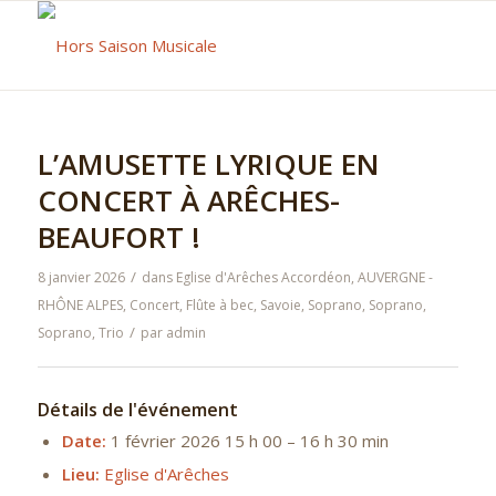
L’AMUSETTE LYRIQUE EN
CONCERT À ARÊCHES-
BEAUFORT !
/
8 janvier 2026
dans
Eglise d'Arêches
Accordéon
,
AUVERGNE -
RHÔNE ALPES
,
Concert
,
Flûte à bec
,
Savoie
,
Soprano
,
Soprano
,
/
Soprano
,
Trio
par
admin
Détails de l'événement
Date:
1 février 2026 15 h 00
–
16 h 30 min
Lieu:
Eglise d'Arêches