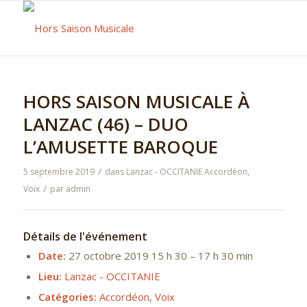
HORS SAISON MUSICALE À
LANZAC (46) – DUO
L’AMUSETTE BAROQUE
/
5 septembre 2019
dans
Lanzac - OCCITANIE
Accordéon
,
/
Voix
par
admin
Détails de l'événement
Date:
27 octobre 2019 15 h 30
–
17 h 30 min
Lieu:
Lanzac - OCCITANIE
Catégories:
Accordéon
,
Voix