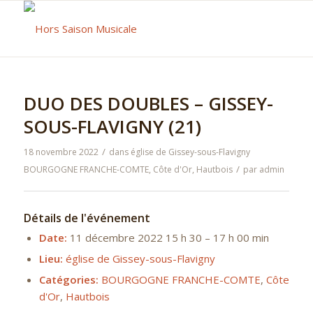
DUO DES DOUBLES – GISSEY-
SOUS-FLAVIGNY (21)
/
18 novembre 2022
dans
église de Gissey-sous-Flavigny
/
BOURGOGNE FRANCHE-COMTE
,
Côte d'Or
,
Hautbois
par
admin
Détails de l'événement
Date:
11 décembre 2022 15 h 30
–
17 h 00 min
Lieu:
église de Gissey-sous-Flavigny
Catégories:
BOURGOGNE FRANCHE-COMTE
,
Côte
d'Or
,
Hautbois