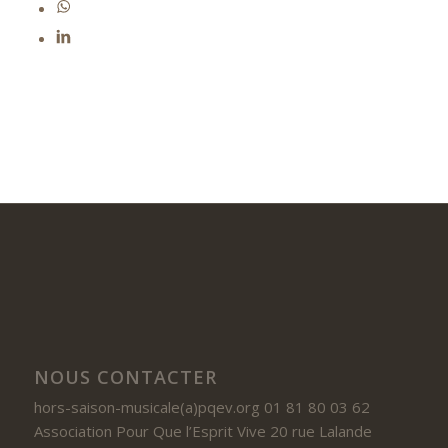
NOUS CONTACTER
hors-saison-musicale(a)pqev.org 01 81 80 03 62
Association Pour Que l’Esprit Vive 20 rue Lalande