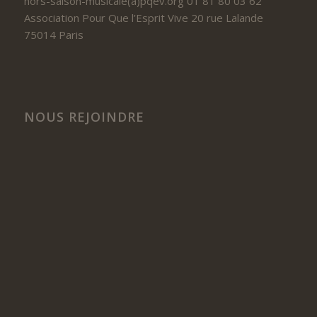
hors-saison-musicale(a)pqev.org 01 81 80 03 62
Association Pour Que l’Esprit Vive 20 rue Lalande
75014 Paris
NOUS REJOINDRE