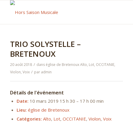
TRIO SOLYSTELLE –
BRETENOUX
/
20 août 2018
dans
église de Bretenoux
Alto
,
Lot
,
OCCITANIE
,
/
Violon
,
Voix
par
admin
Détails de l'événement
Date:
10 mars 2019 15 h 30
–
17 h 00 min
Lieu:
église de Bretenoux
Catégories:
Alto
,
Lot
,
OCCITANIE
,
Violon
,
Voix