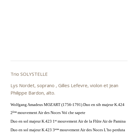
Trio SOLYSTELLE
Lys Nordet, soprano , Gilles Lefevre, violon et Jean
Philippe Bardon, alto.
Wolfgang Amadeus MOZART (1756-1791) Duo en sib majeur K.424
2
mouvement
Air des Noces
Voï che sapete
ème
Duo en sol majeur K.423
1
mouvement
Air de la Flûte
Air de Pamina
er
Duo en sol majeur K.423
3
mouvement
Air des Noces
L’ho perduta
eme