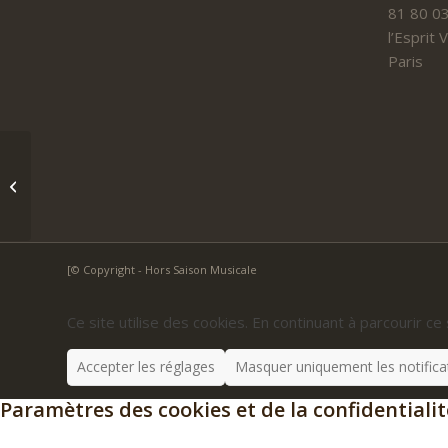
81 80 03
l’Esprit
Paris
Duo Badiane
[© Copyright - Hors Saison Musicale
Ce site utilise des cookies. En continuant à parcourir ce 
Accepter les réglages
Masquer uniquement les notifica
Paramètres des cookies et de la confidentialit