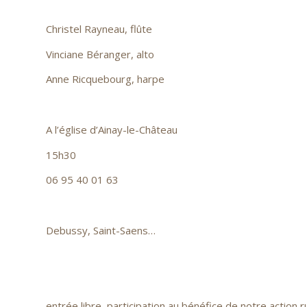
Christel Rayneau, flûte
Vinciane Béranger, alto
Anne Ricquebourg, harpe
A l’église d’Ainay-le-Château
15h30
06 95 40 01 63
Debussy, Saint-Saens…
entrée libre, participation au bénéfice de notre action r