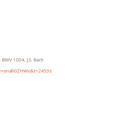
, BWV 1004, J.S. Bach
?v=orullI0ZHWo&t=2453s