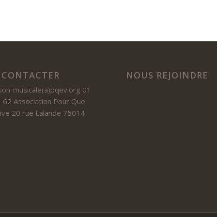
 CONTACTER
NOUS REJOINDRE
son-musicale(a)pqev.org 01
 62 Association Pour Que
 Vive 20 rue Lalande 75014