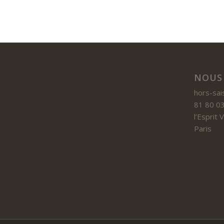
NOUS
hors-sai
81 80 03
l’Esprit
Paris