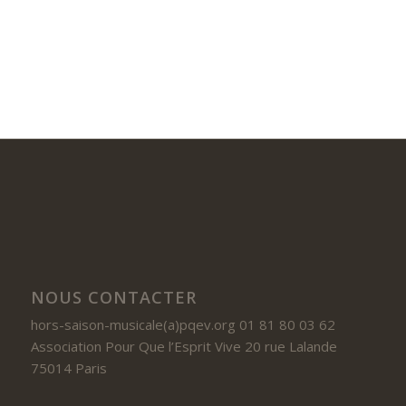
NOUS CONTACTER
hors-saison-musicale(a)pqev.org 01 81 80 03 62
Association Pour Que l’Esprit Vive 20 rue Lalande
75014 Paris