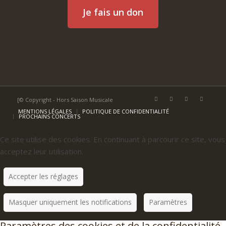
Je fais un don
[© Copyright - Hors Saison Musicale
MENTIONS LÉGALES
POLITIQUE DE CONFIDENTIALITÉ
PROCHAINS CONCERTS
Ce site utilise des cookies. En continuant à parcourir ce site, vous
acceptez leur utilisation.
Accepter les réglages
Masquer uniquement les notifications
Paramètres
Paramètres des cookies et de la confidentialité