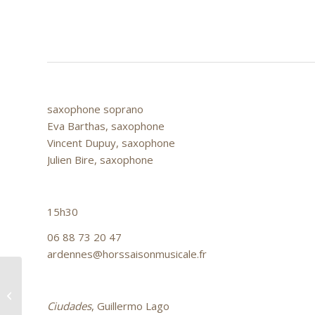
saxophone soprano
Eva Barthas, saxophone
Vincent Dupuy, saxophone
Julien Bire, saxophone
15h30
06 88 73 20 47
ardennes@horssaisonmusicale.fr
Michel Supéra, saxophone – Nicolas
Lestoquoy, guitare
Ciudades
, Guillermo Lago