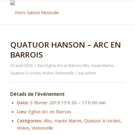
QUATUOR HANSON – ARC EN
BARROIS
/
20 août 2018
dans
Eglise Arc en Barrois
Alto
,
Haute Marne
,
/
Quatuor à cordes
,
Violon
,
Violoncelle
par
admin
Détails de l'événement
Date:
3 février 2019 15 h 30
–
17 h 00 min
Lieu:
Eglise Arc en Barrois
Catégories:
Alto
,
Haute Marne
,
Quatuor à cordes
,
Violon
,
Violoncelle