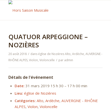
QUATUOR ARPEGGIONE –
NOZIÈRES
/
20 août 2018
dans
église de Nozières
Alto
,
Ardèche
,
AUVERGNE -
/
RHÔNE ALPES
,
Violon
,
Violoncelle
par
admin
Détails de l'événement
Date:
31 mars 2019 15 h 30
–
17 h 00 min
Lieu:
église de Nozières
Catégories:
Alto
,
Ardèche
,
AUVERGNE - RHÔNE
ALPES
,
Violon
,
Violoncelle