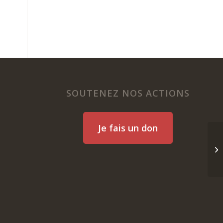
SOUTENEZ NOS ACTIONS
Je fais un don
L’
Br