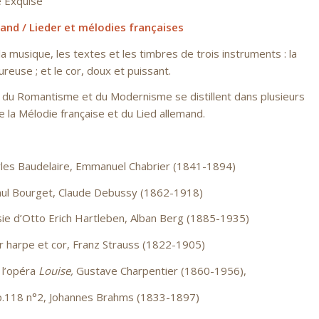
ise
nd / Lieder et mé
lodies fran
çaises
la musique, les textes et les timbres de trois instruments : la
eureuse ; et le cor, doux et puissant.
e du Romantisme et du Modernisme se distillent dans plusieurs
 la Mélodie française et du Lied allemand.
arles Baudelaire, Emmanuel Chabrier (1841-1894)
Paul Bourget, Claude Debussy (1862-1918)
sie d’Otto Erich Hartleben, Alban Berg (1885-1935)
 harpe et cor, Franz Strauss (1822-1905)
e l’opéra
Louise,
Gustave Charpentier (1860-1956),
p.118 n°2, Johannes Brahms (1833-1897)