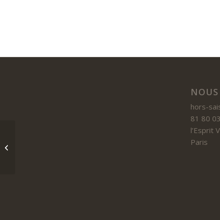
NOUS
hors-sai
81 80 03
l’Esprit
Paris
Le duo Korsak-Collet en concert au
Mazet-Saint-Voy