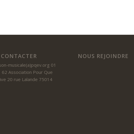
 CONTACTER
NOUS REJOINDRE
son-musicale(a)pqev.org 01
 62 Association Pour Que
 Vive 20 rue Lalande 75014