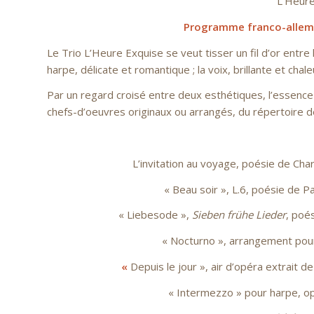
L’Heure Exqu
Programme franco-allema
Le Trio L’Heure Exquise se veut tisser un fil d’or entre 
harpe, délicate et romantique ; la voix, brillante et chal
Par un regard croisé entre deux esthétiques, l’essenc
chefs-d’oeuvres originaux ou arrangés, du répertoire de
L’invitation au voyage, poésie de Ch
« Beau soir », L.6, poésie de 
« Liebesode »,
Sieben fr
ü
he Lieder
, poé
« Nocturno », arrangement pour
«
Depuis le jour », air d’opéra extrait d
« Intermezzo » pour harpe, o