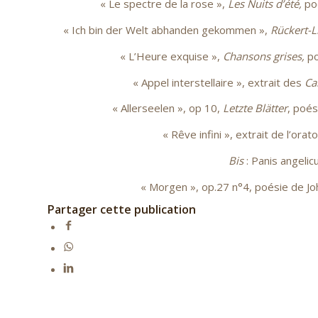
« Le spectre de la rose »,
Les Nuits d’été,
po
« Ich bin der Welt abhanden gekommen »,
Rü
ckert-L
« L’Heure exquise »,
Chansons grises,
po
« Appel interstellaire », extrait des
Ca
« Allerseelen », op 10,
Letzte Bl
ätter
, poé
« Rêve infini », extrait de l’orat
Bis
: Panis angeli
« Morgen », op.27 n°4, poésie de J
Partager cette publication