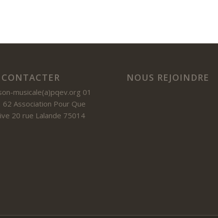
 CONTACTER
NOUS REJOINDRE
son-musicale(a)pqev.org 01
 62 Association Pour Que
 Vive 20 rue Lalande 75014