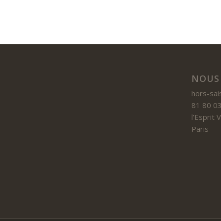
NOUS
hors-sai
81 80 03
l’Esprit
Paris