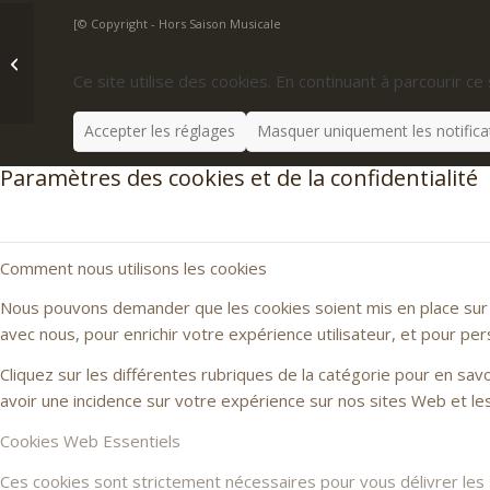
[© Copyright - Hors Saison Musicale
Quatuor Zahir,
Bretenoux
Ce site utilise des cookies. En continuant à parcourir ce 
Accepter les réglages
Masquer uniquement les notifica
Paramètres des cookies et de la confidentialité
Comment nous utilisons les cookies
Nous pouvons demander que les cookies soient mis en place sur v
avec nous, pour enrichir votre expérience utilisateur, et pour per
Cliquez sur les différentes rubriques de la catégorie pour en sa
avoir une incidence sur votre expérience sur nos sites Web et l
Cookies Web Essentiels
Ces cookies sont strictement nécessaires pour vous délivrer les se