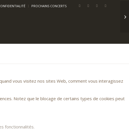
CONFIDENTIALITÉ
PROCHAINS CONCERTS
Du
Ch
r quand vous visitez nos sites Web, comment vous interagissez
rences. Notez que le blocage de certains types de cookies peut
s fonctionnalités.