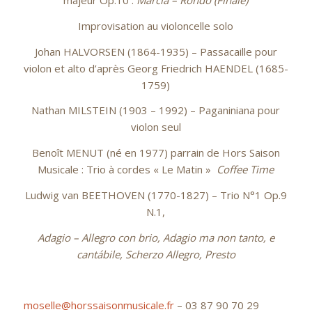
majeur Op.10 :
Marcia – Rondo (Finale)
Improvisation au violoncelle solo
Johan HALVORSEN (1864-1935) – Passacaille pour
violon et alto d’après Georg Friedrich HAENDEL (1685-
1759)
Nathan MILSTEIN (1903 – 1992) – Paganiniana pour
violon seul
Benoît MENUT (né en 1977) parrain de Hors Saison
Musicale : Trio à cordes « Le Matin »
Coffee Time
Ludwig van BEETHOVEN (1770-1827) – Trio N°1 Op.9
N.1,
Adagio – Allegro con brio
, Adagio ma non tanto, e
cantábile, Scherzo Allegro, Presto
moselle@horssaisonmusicale.fr
– 03 87 90 70 29