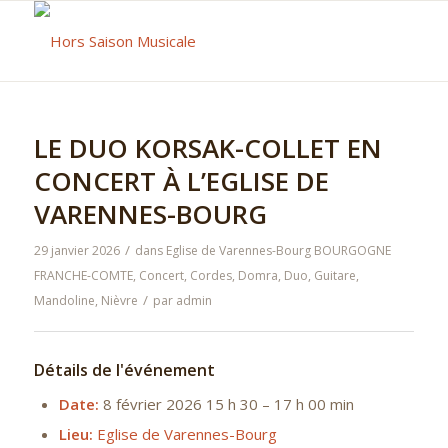
LE DUO KORSAK-COLLET EN
CONCERT À L’EGLISE DE
VARENNES-BOURG
/
29 janvier 2026
dans
Eglise de Varennes-Bourg
BOURGOGNE
FRANCHE-COMTE
,
Concert
,
Cordes
,
Domra
,
Duo
,
Guitare
,
/
Mandoline
,
Nièvre
par
admin
Détails de l'événement
Date:
8 février 2026 15 h 30
–
17 h 00 min
Lieu:
Eglise de Varennes-Bourg