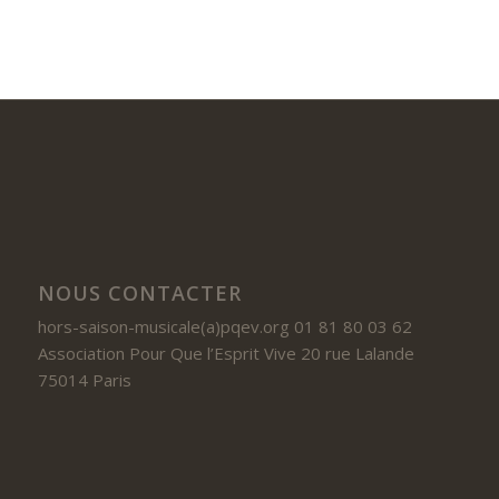
NOUS CONTACTER
hors-saison-musicale(a)pqev.org 01 81 80 03 62
Association Pour Que l’Esprit Vive 20 rue Lalande
75014 Paris