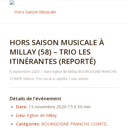
HORS SAISON MUSICALE À
MILLAY (58) – TRIO LES
ITINÉRANTES (REPORTÉ)
/
8 septembre 2020
dans
église de Millay
BOURGOGNE FRANCHE-
/
COMTE
,
Nièvre
,
Trio vocal a capella
par
admin
Détails de l'événement
Date:
15 novembre 2020 15 h 30 min
Lieu:
église de Millay
Catégories:
BOURGOGNE FRANCHE-COMTE
,