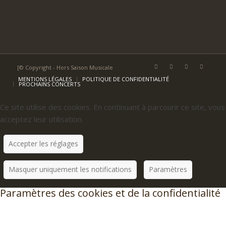
[© Copyright - Hors Saison Musicale
MENTIONS LÉGALES
POLITIQUE DE CONFIDENTIALITÉ
PROCHAINS CONCERTS
Ce site utilise des cookies. En continuant à parcourir ce site, vous
acceptez leur utilisation.
Accepter les réglages
Masquer uniquement les notifications
Paramètres
Paramètres des cookies et de la confidentialité