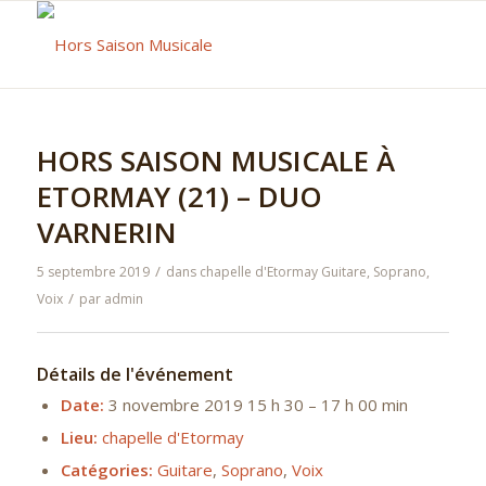
HORS SAISON MUSICALE À
ETORMAY (21) – DUO
VARNERIN
/
5 septembre 2019
dans
chapelle d'Etormay
Guitare
,
Soprano
,
/
Voix
par
admin
Détails de l'événement
Date:
3 novembre 2019 15 h 30
–
17 h 00 min
Lieu:
chapelle d'Etormay
Catégories:
Guitare
,
Soprano
,
Voix