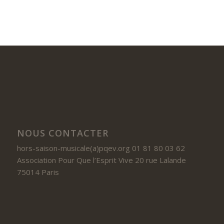
NOUS CONTACTER
hors-saison-musicale(a)pqev.org 01 81 80 03 62
Association Pour Que l’Esprit Vive 20 rue Lalande
75014 Paris