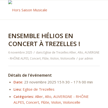
ENSEMBLE HÉLIOS EN
CONCERT À TREZELLES !
/
6 novembre 2025
dans
Eglise de Trezelles
Allier
,
Alto
,
AUVERGNE
/
- RHÔNE ALPES
,
Concert
,
Flûte
,
Violon
,
Violoncelle
par
admin
Détails de l'événement
Date:
23 novembre 2025 15 h 30
–
17 h 00 min
Lieu:
Eglise de Trezelles
Catégories:
Allier
,
Alto
,
AUVERGNE - RHÔNE
ALPES
,
Concert
,
Flûte
,
Violon
,
Violoncelle