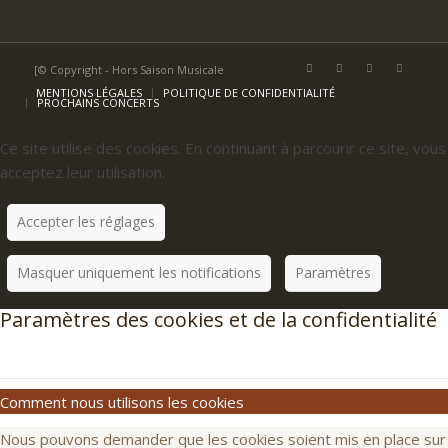
[© Copyright - Hors Saison Musicale
MENTIONS LÉGALES
POLITIQUE DE CONFIDENTIALITÉ
PROCHAINS CONCERTS
Ce site utilise des cookies. En continuant à parcourir ce site, vous
acceptez leur utilisation.
Accepter les réglages
Masquer uniquement les notifications
Paramètres
Paramètres des cookies et de la confidentialité
Comment nous utilisons les cookies
Nous pouvons demander que les cookies soient mis en place sur