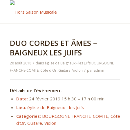
DUO CORDES ET ÂMES –
BAIGNEUX LES JUIFS
/
20 août 2018
dans
église de Baigneux - les Juifs
BOURGOGNE
/
FRANCHE-COMTE
,
Côte d'Or
,
Guitare
,
Violon
par
admin
Détails de l'événement
Date:
24 février 2019 15 h 30
–
17 h 00 min
Lieu:
église de Baigneux - les Juifs
Catégories:
BOURGOGNE FRANCHE-COMTE
,
Côte
d'Or
,
Guitare
,
Violon