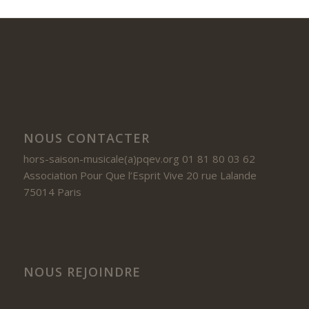
NOUS CONTACTER
hors-saison-musicale(a)pqev.org 01 81 80 03 62
Association Pour Que l’Esprit Vive 20 rue Lalande
75014 Paris
NOUS REJOINDRE