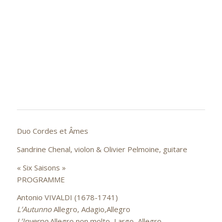
Duo Cordes et Âmes
Sandrine Chenal, violon & Olivier Pelmoine, guitare
« Six Saisons »
PROGRAMME
Antonio VIVALDI (1678-1741)
L’Autunno
Allegro, Adagio,Allegro
L’Inverno
Allegro non molto, Largo, Allegro