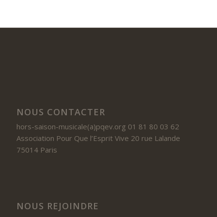
NOUS CONTACTER
hors-saison-musicale(a)pqev.org 01 81 80 03 62
Association Pour Que l’Esprit Vive 20 rue Lalande
75014 Paris
NOUS REJOINDRE