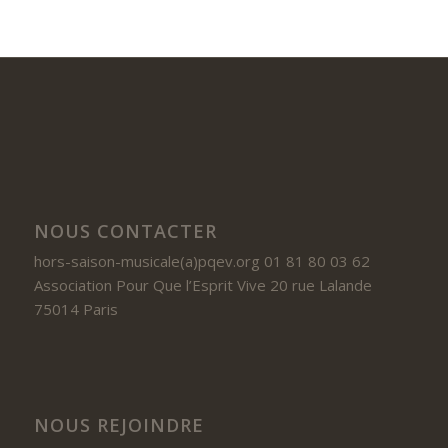
NOUS CONTACTER
hors-saison-musicale(a)pqev.org 01 81 80 03 62
Association Pour Que l’Esprit Vive 20 rue Lalande
75014 Paris
NOUS REJOINDRE