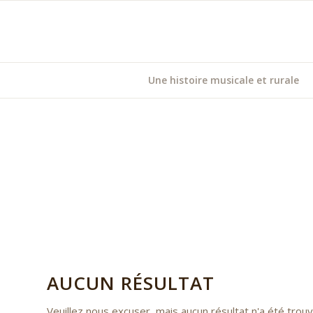
Une histoire musicale et rurale
AUCUN RÉSULTAT
Veuillez nous excuser, mais aucun résultat n'a été tro