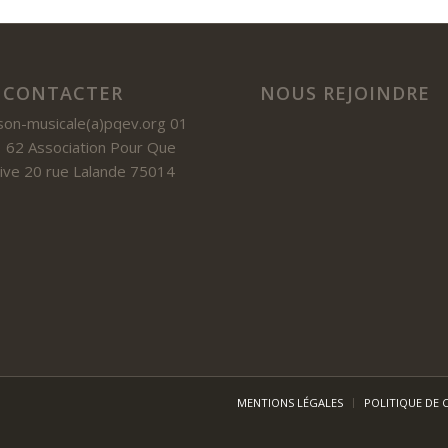
 CONTACTER
NOUS REJOINDRE
son-musicale(a)pqev.org 01
 62 Association Pour Que
 Vive 20 rue Lalande 75014
MENTIONS LÉGALES
POLITIQUE DE 