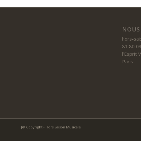
NOUS
hors-sai
81 80 03
l’Esprit
Paris
[© Copyright - Hors Saison Musicale