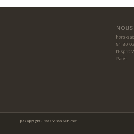
NOUS
hors-sai
81 80 03
l’Esprit
Paris
[© Copyright - Hors Saison Musicale