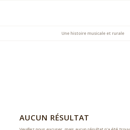
Une histoire musicale et rurale
AUCUN RÉSULTAT
Veuillez nous excuser, mais aucun résultat n'a été tro