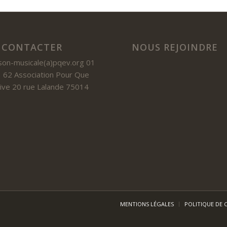
 CONTACTER
NOUS REJOINDRE
son-musicale(a)pqev.org 01
 62 Association Pour Que
 Vive 20 rue Lalande 75014
MENTIONS LÉGALES
POLITIQUE DE 