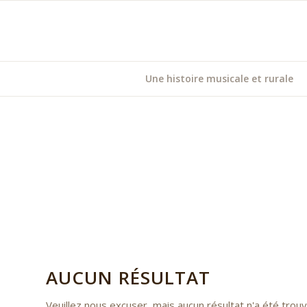
Une histoire musicale et rurale
AUCUN RÉSULTAT
Veuillez nous excuser, mais aucun résultat n'a été tro