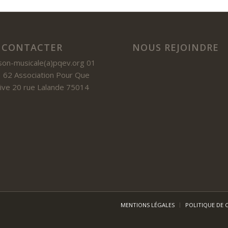
 CONTACTER
NOUS REJOINDRE
son-musicale(a)pqev.org 01
 62 Association Pour Que
 Vive 20 rue Lalande 75014
MENTIONS LÉGALES
POLITIQUE DE 