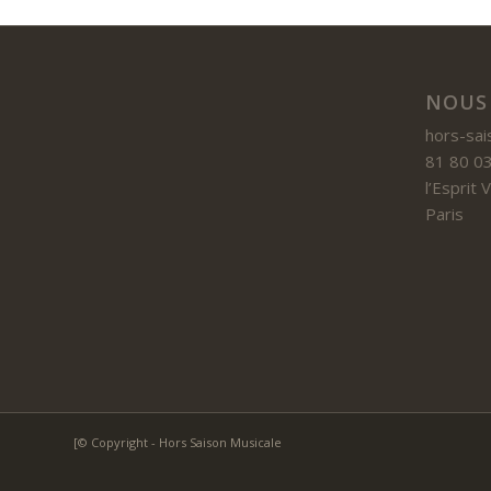
NOUS
hors-sai
81 80 03
l’Esprit
Paris
[© Copyright - Hors Saison Musicale