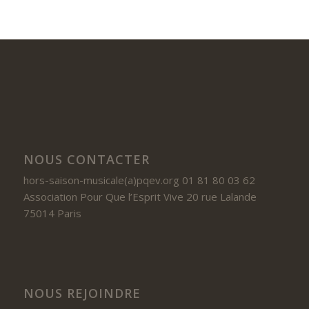
NOUS CONTACTER
hors-saison-musicale(a)pqev.org 01 81 80 03 62
Association Pour Que l’Esprit Vive 20 rue Lalande
75014 Paris
NOUS REJOINDRE