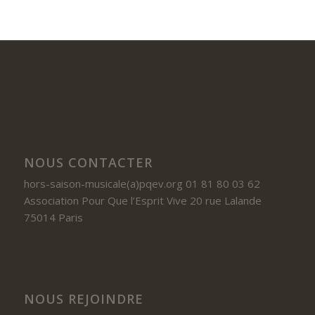
NOUS CONTACTER
hors-saison-musicale(a)pqev.org 01 81 80 03 62
Association Pour Que l’Esprit Vive 20 rue Lalande
75014 Paris
NOUS REJOINDRE