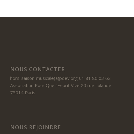
NOUS CONTACTER
hors-saison-musicale(a)pqev.org 01 81 80 03 62
Association Pour Que l’Esprit Vive 20 rue Lalande
75014 Paris
NOUS REJOINDRE