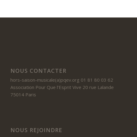
NOUS CONTACTER
hors-saison-musicale(a)pqev.org 01 81 80 03 62
Association Pour Que l’Esprit Vive 20 rue Lalande
75014 Paris
NOUS REJOINDRE