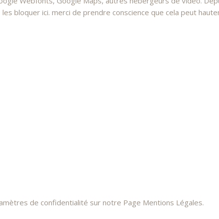
oogle Webfonts, Google Maps, autres hébergeurs de vidéo. Depui
 bloquer ici. merci de prendre conscience que cela peut hauteme
ramètres de confidentialité sur notre Page Mentions Légales.