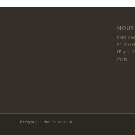
NOUS
hors-sai
81 80 03
l’Esprit
Paris
[© Copyright - Hors Saison Musicale