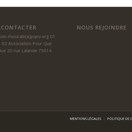
 CONTACTER
NOUS REJOINDRE
son-musicale(a)pqev.org 01
 62 Association Pour Que
 Vive 20 rue Lalande 75014
MENTIONS LÉGALES
POLITIQUE DE 