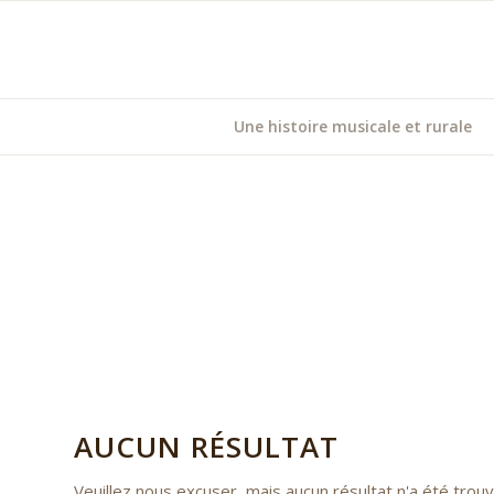
Une histoire musicale et rurale
AUCUN RÉSULTAT
Veuillez nous excuser, mais aucun résultat n'a été tro