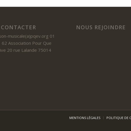
 CONTACTER
NOUS REJOINDRE
son-musicale(a)pqev.org 01
 62 Association Pour Que
 Vive 20 rue Lalande 75014
MENTIONS LÉGALES
POLITIQUE DE 