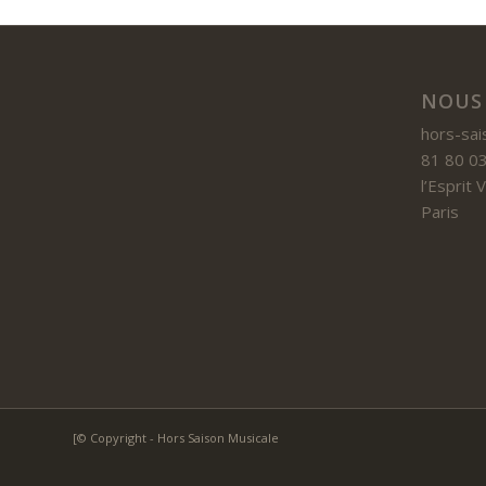
NOUS
hors-sai
81 80 03
l’Esprit
Paris
[© Copyright - Hors Saison Musicale